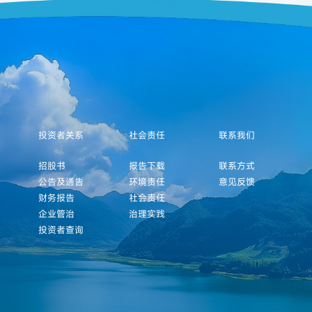
投资者关系
社会责任
联系我们
招股书
报告下载
联系方式
公告及通告
环境责任
意见反馈
财务报告
社会责任
企业管治
治理实践
投资者查询