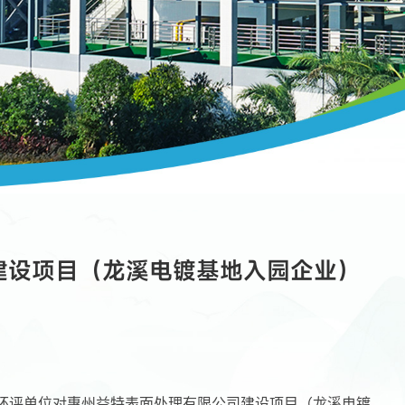
建设项目（龙溪电镀基地入园企业）
环评单位
对
惠州益特表面处理有限公司建设项目（龙溪电镀