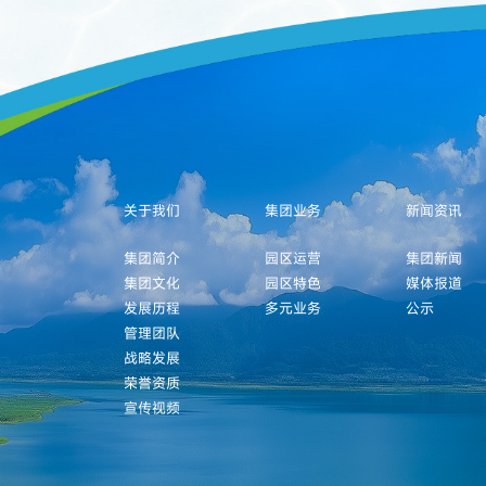
关于我们
集团业务
新闻资讯
集团简介
园区运营
集团新闻
集团文化
园区特色
媒体报道
发展历程
多元业务
公示
管理团队
战略发展
荣誉资质
宣传视频