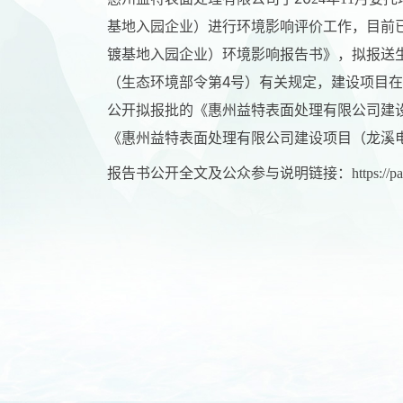
基地入园企业）
进行环境影响评价工作，目前
镀基地入园企业）
环境影响报告书》，拟报送
4
（生态环境部令第
号）有关规定，建设项目
公开拟报批的《
惠州益特表面处理有限公司建
《
惠州益特表面处理有限公司建设项目（龙溪
报告书公开全文及公众参与说明链接：
https:/