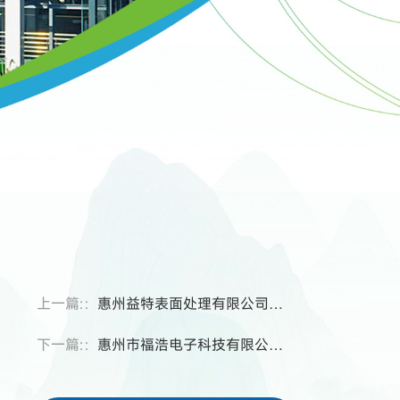
上一篇:：
惠州益特表面处理有限公司建设项目（龙溪电镀基地入园企业）环境影响报告书报批前公示
下一篇:：
惠州市福浩电子科技有限公司建设项目（龙溪电镀基地入园企业） 环境影响报告书征求意见稿公示