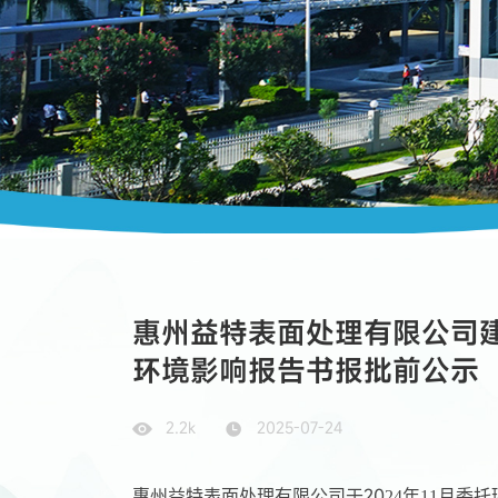
惠州益特表面处理有限公司
环境影响报告书报批前公示
2.2k
2025-07-24
20
惠州益特表面处理有限公司
于
24
年
11
月委托