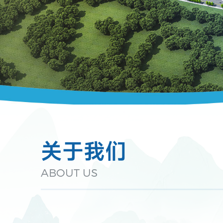
关于我们
ABOUT US