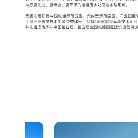
推行更先进、更专业、更环保的电镀废水处理技术与系统。
集团先后获得中国电镀示范园区、集约型示范园区、产业园区
工程行业科学技术奖等荣誉称号，拥有4家国家级高新技术企业
并先后成功承办中国第四届、第五届全国电镀园区建设运营研讨会和
表面工程行业发展大会。
同时，集团秉承专业服务、科学管理的理念，为入园企业解决
打造综合服务平台，让企业专注于生产经营和科技创新等核心
共生、合作共赢、价值共享的园企生态。
未来，集团将继续秉承绿色、低碳、循环发展理念，借助更广
园，稳步实施战略布局，全力促进经济高质量发展和生态环境
与自然和谐共生的美丽中国贡献力量。