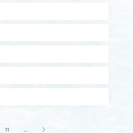
11
...