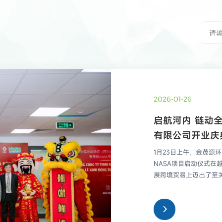
2026-01-26
启航河内 链动
有限公司开业庆
满举行
1月23日上午，金茂源
NASA项目启动仪式在
展跨境贸易上迈出了至