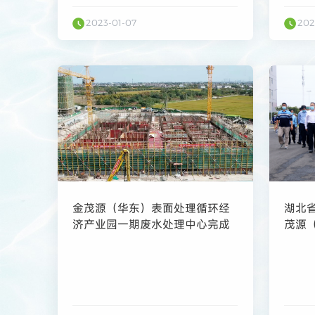
2023-01-07
202
金茂源（华东）表面处理循环经
湖北
济产业园一期废水处理中心完成
茂源
“正负零”施工
产业