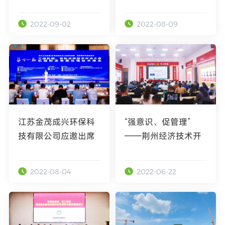
在惠州园区召开
园区举行
2022-09-02
2022-08-09
江苏金茂成兴环保科
“强意识、促管理”
技有限公司应邀出席
——荆州经济技术开
第十一届机械制造表
发区禁毒办在荆州园
面处理技术峰会
区召开易制毒化学品
2022-08-04
2022-06-22
培训会