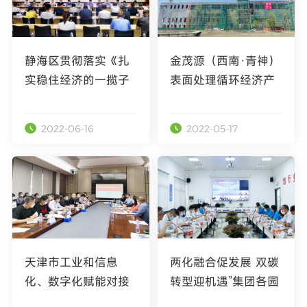
静海区贯彻落实《扎
金茂源（西南·青神）
实稳住经济的一揽子
表面处理循环经济产
政策措施》工作方案
业园一期工程主体全
专题政策解读会在天
面封顶
2022-06-16
2022-05-17
津园区召开
天津市工业和信息
两化融合促发展 双碳
化、数字化赋能对接
转型迎机遇”集团各园
会在金茂源（天津）
区线上专题交流会圆